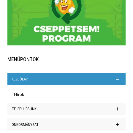
MENÜPONTOK
KEZDŐLAP
Hírek
TELEPÜLÉSÜNK
Polgármesteri köszöntő
ÖNKORMÁNYZAT