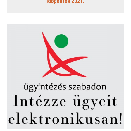
időpontok 2021.
Jegyzőkönyvek
Határozatok
Elérhetőségek
Intézmények