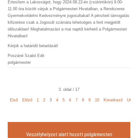
Értesítem a Lakosságot, hogy 2024.08.22-én (csütörtökön) 9.00-
11.00 óra között várjuk a Polgármesteri Hivatalban, a Rendszeres
Gyermekvédelmi Kedvezményre jogosultakat! A pénzbeli támogatás
kifizetése csak a Jogosult számára lehetséges a fent megjelölt
időszakban! Meghatalmazást a mai naptól kérhető a Polgármesteri
Hivatalban!
Kérjük a határidő betartását!
Poszáné Szabó Edit
polgármester
3. oldal / 17
Első
Előző
1
2
3
4
5
6
7
8
9
10
Következő
Utols
Veszélyhelyzet alatt hozott polgármesteri