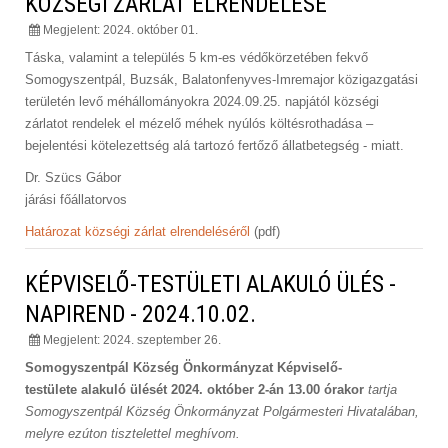
KÖZSÉGI ZÁRLAT ELRENDELÉSE
Megjelent: 2024. október 01.
Táska, valamint a település 5 km-es védőkörzetében fekvő
Somogyszentpál, Buzsák, Balatonfenyves-Imremajor közigazgatási
területén levő méhállományokra 2024.09.25. napjától községi
zárlatot rendelek el mézelő méhek nyúlós költésrothadása –
bejelentési kötelezettség alá tartozó fertőző állatbetegség - miatt.
Dr. Szücs Gábor
járási főállatorvos
Határozat községi zárlat elrendeléséről
(pdf)
KÉPVISELŐ-TESTÜLETI ALAKULÓ ÜLÉS -
NAPIREND - 2024.10.02.
Megjelent: 2024. szeptember 26.
Somogyszentpál Község Önkormányzat Képviselő-
testülete
alakuló ülését
2024. október 2-án 13.00 órakor
tartja
Somogyszentpál Község Önkormányzat Polgármesteri Hivatalában,
melyre ezúton tisztelettel meghívom.